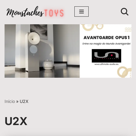
Avançar
para
o
conteúdo
Início
»
U2X
U2X