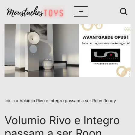
Avançar
para
o
conteúdo
Início
»
Volumio Rivo e Integro passam a ser Roon Ready
Volumio Rivo e Integro
passam a ser Roon