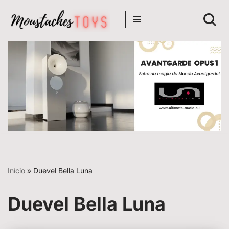
Avançar
para
o
conteúdo
Início
»
Duevel Bella Luna
Duevel Bella Luna