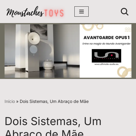
Avançar
para
o
conteúdo
Início
»
Dois Sistemas, Um Abraço de Mãe
Dois Sistemas, Um
Abraço de Mãe