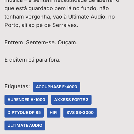
que está guardado bem lá no fundo, não
tenham vergonha, vão à Ultimate Audio, no
Porto, ali ao pé de Serralves.
Entrem. Sentem-se. Ouçam.
E deitem cá para fora.
Etiquetas:
ACCUPHASE E-4000
AURENDER A-1000
AXXESS FORTÉ 3
DIPTYQUE DP 85
HIFI
SVS SB-3000
ULTIMATE AUDIO