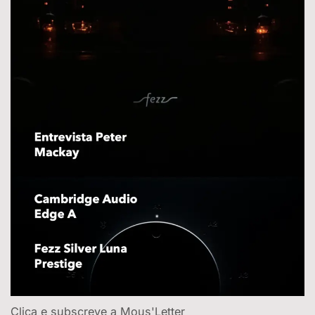
Clica e subscreve a Mous'Letter