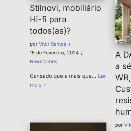
Stilnovi, mobiliário
Hi-fi para
todos(as)?
por
Vítor Santos
A D
15 de Fevereiro, 2024
Newstaches
a s
WR, 
Cansado que a mais que…
Ler
mais »
Cus
resi
hum
por
Ví