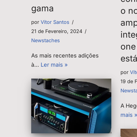
gama
o n
amp
por
Vítor Santos
21 de Fevereiro, 2024
inte
Newstaches
one
As mais recentes adições
est
à…
Ler mais »
por
Ví
19 de 
Newst
A Heg
mais 