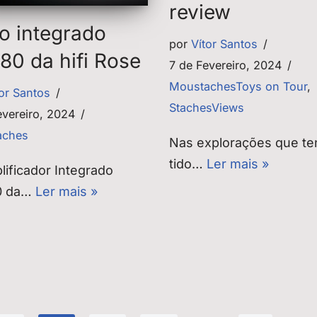
review
o integrado
por
Vítor Santos
80 da hifi Rose
7 de Fevereiro, 2024
MoustachesToys on Tour
,
tor Santos
StachesViews
evereiro, 2024
aches
Nas explorações que t
tido…
Ler mais »
ificador Integrado
0 da…
Ler mais »