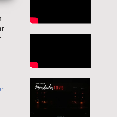
m
ar
r
er