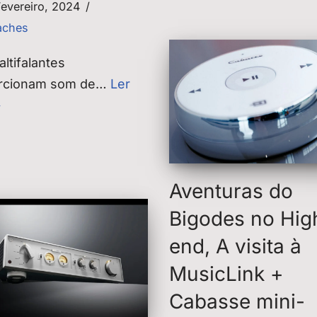
Fevereiro, 2024
aches
altifalantes
rcionam som de…
Ler
»
Aventuras do
Bigodes no Hig
end, A visita à
MusicLink +
Cabasse mini-