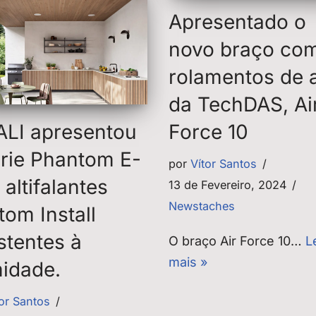
Apresentado o
novo braço co
rolamentos de 
da TechDAS, Ai
ALI apresentou
Force 10
érie Phantom E-
por
Vítor Santos
altifalantes
13 de Fevereiro, 2024
Newstaches
tom Install
stentes à
O braço Air Force 10…
L
mais »
idade.
tor Santos