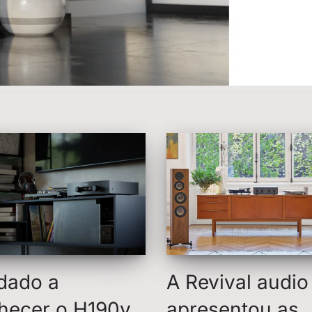
 dado a
A Revival audio
hecer o H190v,
apresentou as