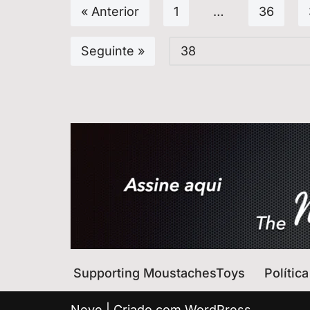
« Anterior
1
…
36
Seguinte »
Supporting MoustachesToys
Polític
Neve
| Criado com
WordPress