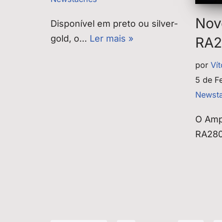
Nov
Disponível em preto ou silver-
gold, o…
Ler mais »
RA2
por
Ví
5 de F
Newst
O Ampl
RA28