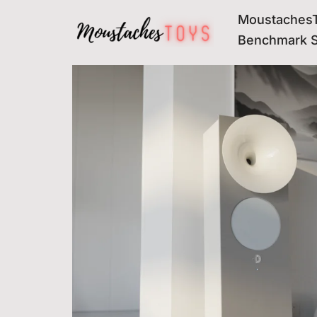
MoustachesT
Avançar
Benchmark 
para
o
conteúdo