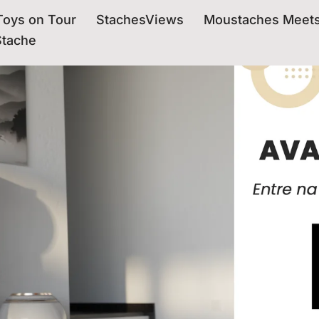
oys on Tour
StachesViews
Moustaches Meet
Stache