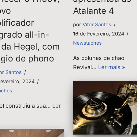
ovo
Atalante 4
lificador
por
Vítor Santos
grado all-in-
16 de Fevereiro, 2024
Newstaches
 da Hegel, com
ágio de phono
As colunas de chão
Revival…
Ler mais »
tor Santos
Fevereiro, 2024
aches
el construiu a sua…
Ler
»