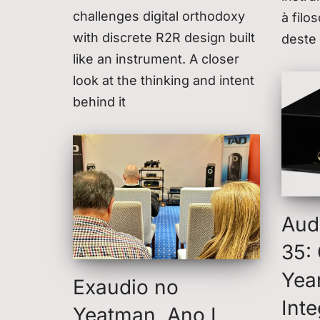
challenges digital orthodoxy
à filo
with discrete R2R design built
deste
like an instrument. A closer
look at the thinking and intent
behind it
Aud
35:
Yea
Exaudio no
Int
Yeatman, Ano I