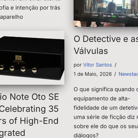
sofia e intenção por trás
 aparelho
O Detective e a
Válvulas
por
Vítor Santos
1 de Maio, 2026
Newsta
O que significa quando 
io Note Oto SE
equipamento de alta-
 Celebrating 35
fidelidade de um deteti
uma série de ficção diz
rs of High-End
sobre ele do que os se
egrated
diálogos?