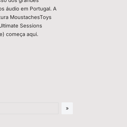
sso dos grandes
os áudio em Portugal. A
tura MoustachesToys
Ultimate Sessions
e) começa aqui.