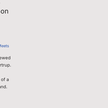
s
Son
Meets
iewed
rtrup.
 of a
and.