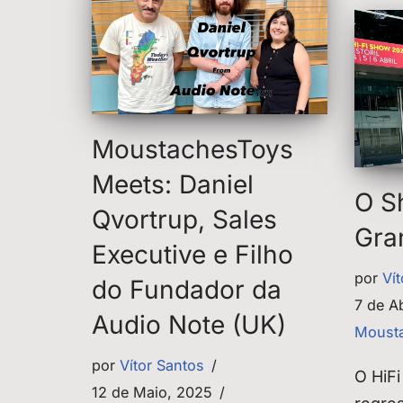
MoustachesToys
Meets: Daniel
O S
Qvortrup, Sales
Gra
Executive e Filho
por
Ví
do Fundador da
7 de A
Audio Note (UK)
Mousta
por
Vítor Santos
O HiF
12 de Maio, 2025