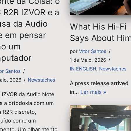
onte da Coisa: o
 R2R IZVOR e a
usa da Audio
What His Hi-Fi
e em pensar
Says About Hi
mo um
por
Vítor Santos
putador
1 de Maio, 2026
IN ENGLISH
,
Newstaches
tor Santos
aio, 2026
Newstaches
A press release arrived
in…
Ler mais »
 IZVOR da Audio Note
ia a ortodoxia com um
 R2R discreto,
ruído como um
umento. Um olhar atento