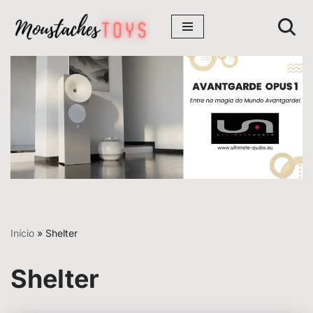
Avançar
para
o
conteúdo
Início
»
Shelter
Shelter