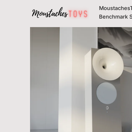
MoustachesT
Avançar
Benchmark 
para
o
conteúdo