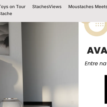
oys on Tour
StachesViews
Moustaches Meet
Stache