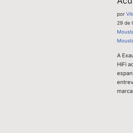
Acu
por
Ví
29 de 
Moust
Mousta
A Exa
HiFi a
espan
entre
marca