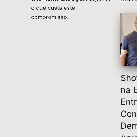
o que custa este
compromisso.
Sho
na 
Ent
Con
Dem