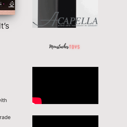
t’s
ith
rade