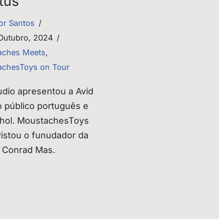
tus
tor Santos
Outubro, 2024
aches Meets
,
chesToys on Tour
udio apresentou a Avid
o público português e
hol. MoustachesToys
vistou o funudador da
 Conrad Mas.