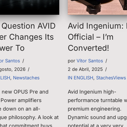
 Question AVID
Avid Ingenium: I
er Changes Its
Official – I’m
wer To
Converted!
tor Santos
por
Vítor Santos
gosto, 2026
2 de Abril, 2025
GLISH
,
Newstaches
IN ENGLISH
,
StachesViews
s new OPUS Pre and
Avid Ingenium high-
Power amplifiers
performance turntable w
 down on an all-
premium engineering.
ue philosophy. A look at
Dynamic sound and upg
that commitment buys.
potential at a very very