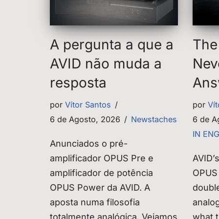
A pergunta a que a
The
AVID não muda a
Nev
resposta
Ans
por
Vítor Santos
por
Ví
6 de Agosto, 2026
Newstaches
6 de A
IN EN
Anunciados o pré-
amplificador OPUS Pre e
AVID’
amplificador de potência
OPUS 
OPUS Power da AVID. A
double
aposta numa filosofia
analog
totalmente analógica. Vejamos
what 