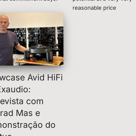
reasonable price
wcase Avid HiFi
Exaudio:
revista com
rad Mas e
onstração do